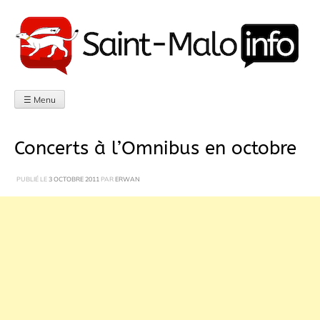
Aller
au
contenu
☰ Menu
Concerts à l’Omnibus en octobre
PUBLIÉ LE
3 OCTOBRE 2011
PAR
ERWAN