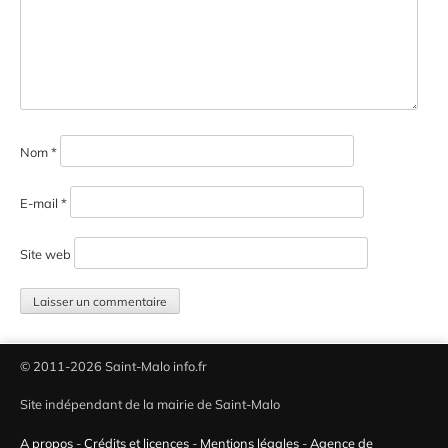
Nom
*
E-mail
*
Site web
© 2011-2026 Saint-Malo info.fr
Site indépendant de la mairie de Saint-Malo
A propos
-
Crédits et licences
-
Mentions légales
-
Agence de