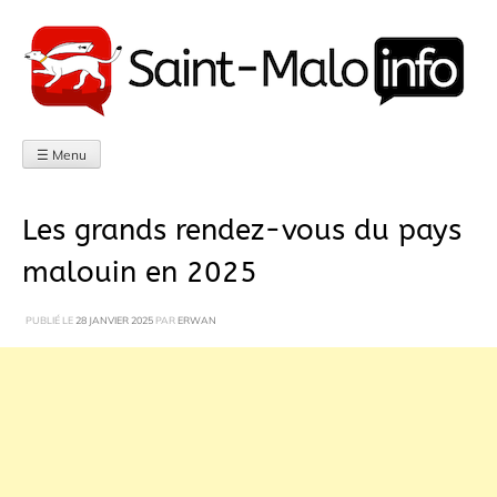
Aller
au
contenu
☰ Menu
Les grands rendez-vous du pays
malouin en 2025
PUBLIÉ LE
28 JANVIER 2025
PAR
ERWAN