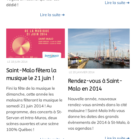
Lire la suite ➔
dédié !
Lire la suite ➔
LE
18 JUIN 2014
Saint-Malo fêtera la
LE
20 JANVIER 2014
musique le 21 juin !
Rendez-vous à Saint-
Fini la fête de la musique le
Malo en 2014
dimanche, cette année les
Nouvelle année, nouveaux
malouins fêteront la musique le
rendez-vous animés dans la cité
samedi 21 juin 2014 ! Au
malouine ! Saint-Malo Info vous
programme, des concerts à St-
donne les dates des grands
Servan et Intra-Muros, deux
évènements de 2014 à St-Malo, à
scènes ouvertes et une scène
vos agendas !
100% Québec !
Lire la suite ➔