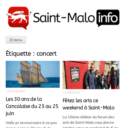
Aller
au
contenu
☰ Menu
Étiquette :
concert
LE
23 JUIN 2017
LE
4 MAI 2017
Les 30 ans de la
Fêtez les arts ce
Cancalaise du 23 au 25
weekend à Saint-Malo
juin
La 15ème édition du forum des
arts de Saint-Malo vous donne
Voilà un anniversaire à ne pas
rendez-vous ce weekend du 6 au