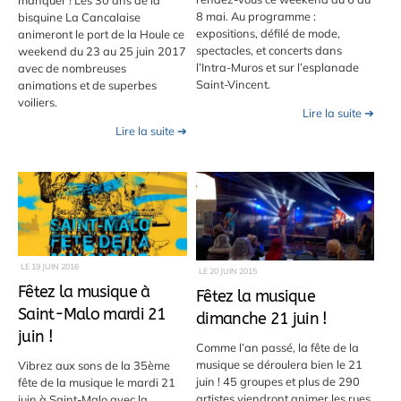
manquer ! Les 30 ans de la
8 mai. Au programme :
bisquine La Cancalaise
expositions, défilé de mode,
animeront le port de la Houle ce
spectacles, et concerts dans
weekend du 23 au 25 juin 2017
l’Intra-Muros et sur l’esplanade
avec de nombreuses
Saint-Vincent.
animations et de superbes
voiliers.
Lire la suite ➔
Lire la suite ➔
LE
19 JUIN 2016
LE
20 JUIN 2015
Fêtez la musique à
Fêtez la musique
Saint-Malo mardi 21
dimanche 21 juin !
juin !
Comme l’an passé, la fête de la
musique se déroulera bien le 21
Vibrez aux sons de la 35ème
juin ! 45 groupes et plus de 290
fête de la musique le mardi 21
artistes viendront animer les rues
juin à Saint-Malo avec la