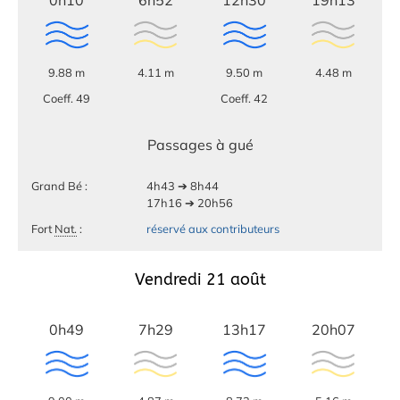
0h10
6h52
12h30
19h13
9.88 m
4.11 m
9.50 m
4.48 m
Coeff. 49
Coeff. 42
Passages à gué
Grand Bé :
4h43 ➔ 8h44
17h16 ➔ 20h56
Fort
Nat.
:
réservé aux contributeurs
Vendredi 21 août
0h49
7h29
13h17
20h07