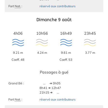
Fort
Nat.
:
réservé aux contributeurs
Dimanche 9 août
4h06
10h56
16h49
23h45
9.21 m
4.24 m
9.61 m
3.77 m
Coeff. 48
Coeff. 53
Passages à gué
Grand Bé :
...
➔ 0h05
8h41 ➔ 12h47
21h15 ➔
...
Fort
Nat.
:
réservé aux contributeurs