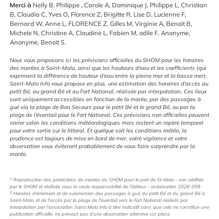
Merci à
Nelly B, Philippe , Carole A, Dominique J, Philippe L, Christian
B, Claudia C, Yves O, Florence Z, Brigitte R, Lise D, Lucienne F,
Bernard W, Anne L, FLORENCE Z, Gilles M, Virginie A, Benoit B,
Michele N, Christine A, Claudine L, Fabien M, odile F, Anonyme,
Anonyme, Benoit S.
Nous vous proposons ici les prévisions officielles du SHOM pour les horaires
des marées à Saint-Malo, ainsi que les hauteurs d'eau et les coefficients (qui
expriment la différence de hauteur d'eau entre la pleine mer et la basse mer).
Saint-Malo Info vous propose en plus, une estimation des horaires d'accès au
petit Bé, au grand Bé et au Fort National, réalisée par interpolation. Ces lieux
sont uniquement accessibles en fonction de la marée, par des passages à
gué via la plage de Bon Secours pour le petit Bé et le grand Bé, ou par la
plage de l'éventail pour le Fort National. Ces prévisions non officielles peuvent
varier selon les conditions météorologiques mais restent un repère temporel
pour votre sortie sur le littoral. Et quelque soit les conditions météo, la
prudence est toujours de mise en bord de mer, votre vigilance et votre
observation vous éviteront probablement de vous faire surprendre par la
marée.
1
Reproduction des prédictions de marées du SHOM pour le port de St-Malo - non vérifiée
par le SHOM et réalisée sous la seule responsabilité de l’éditeur - autorisation 2026-008
2
Horaires d'émersion et de submersion des passages à gué du petit Bé et du grand Bé à
Saint-Malo, et de l'accès par la plage de l'éventail vers le Fort National réalisés par
interpolation par l'association Saint-Malo info à titre indicatif sans que cela ne constitue une
publication officielle, ne prévaut pas d'une observation attentive sur place.