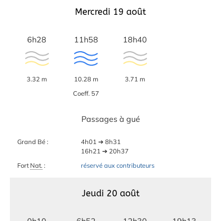
Mercredi 19 août
6h28
11h58
18h40
3.32 m
10.28 m
3.71 m
Coeff. 57
Passages à gué
Grand Bé :
4h01 ➔ 8h31
16h21 ➔ 20h37
Fort
Nat.
:
réservé aux contributeurs
Jeudi 20 août