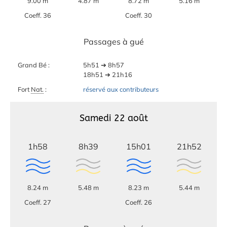
9.00 m
4.87 m
8.72 m
5.16 m
Coeff. 36
Coeff. 30
Passages à gué
Grand Bé :
5h51 ➔ 8h57
18h51 ➔ 21h16
Fort
Nat.
:
réservé aux contributeurs
Samedi 22 août
1h58
8h39
15h01
21h52
8.24 m
5.48 m
8.23 m
5.44 m
Coeff. 27
Coeff. 26