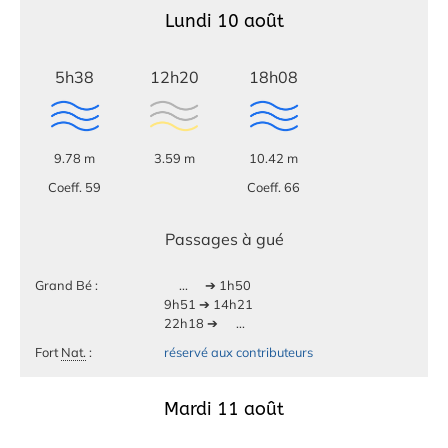
Lundi 10 août
5h38
12h20
18h08
9.78 m
3.59 m
10.42 m
Coeff. 59
Coeff. 66
Passages à gué
Grand Bé :
...
➔ 1h50
9h51 ➔ 14h21
22h18 ➔
...
Fort
Nat.
:
réservé aux contributeurs
Mardi 11 août