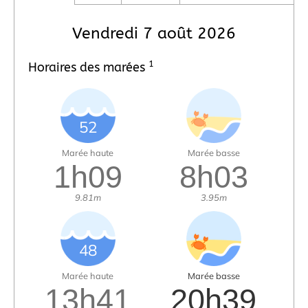
Vendredi 7 août 2026
1
Horaires des marées
52
Marée haute
Marée basse
1h09
8h03
9.81m
3.95m
48
Marée haute
Marée basse
13h41
20h39