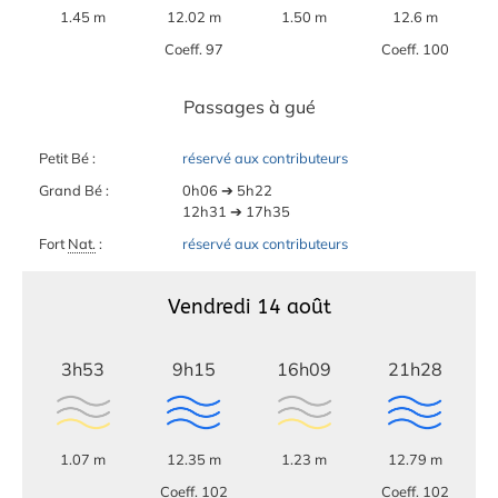
1.45 m
12.02 m
1.50 m
12.6 m
Coeff. 97
Coeff. 100
Passages à gué
Petit Bé :
réservé aux contributeurs
Grand Bé :
0h06 ➔ 5h22
12h31 ➔ 17h35
Fort
Nat.
:
réservé aux contributeurs
Vendredi 14 août
3h53
9h15
16h09
21h28
1.07 m
12.35 m
1.23 m
12.79 m
Coeff. 102
Coeff. 102