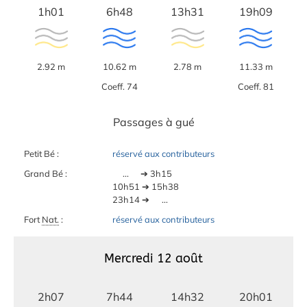
1h01
6h48
13h31
19h09
2.92 m
10.62 m
2.78 m
11.33 m
Coeff. 74
Coeff. 81
Passages à gué
Petit Bé :
réservé aux contributeurs
Grand Bé :
...
➔ 3h15
10h51 ➔ 15h38
23h14 ➔
...
Fort
Nat.
:
réservé aux contributeurs
Mercredi 12 août
2h07
7h44
14h32
20h01