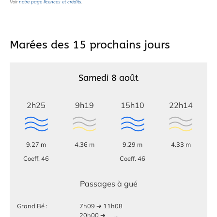
Voir
notre page licences et crédits
.
Marées des 15 prochains jours
Samedi 8 août
2h25
9h19
15h10
22h14
9.27 m
4.36 m
9.29 m
4.33 m
Coeff. 46
Coeff. 46
Passages à gué
Grand Bé :
7h09 ➔ 11h08
20h00 ➔
...