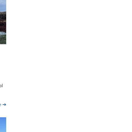
al
te ➔