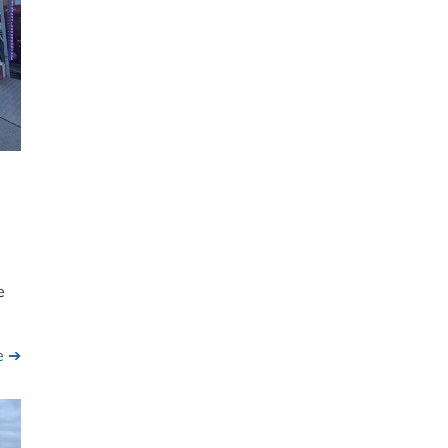
e
te ➔