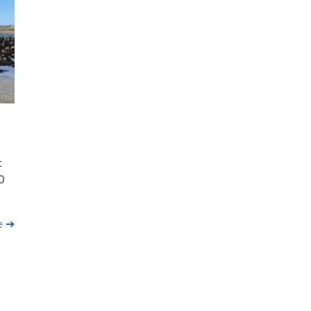
t
0
te ➔