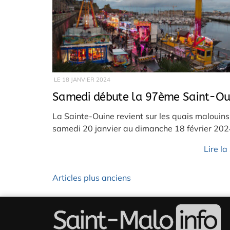
LE
18 JANVIER 2024
Samedi débute la 97ème Saint-Ou
La Sainte-Ouine revient sur les quais malouins
samedi 20 janvier au dimanche 18 février 202
Lire la
Articles plus anciens
Navigation
des
articles