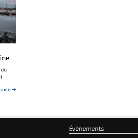
ine
 du
4.
 suite ➔
Évènements