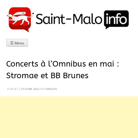
Aller
au
contenu
☰ Menu
Concerts à l’Omnibus en mai :
Stromae et BB Brunes
PUBLIÉ LE
27 AVRIL 2011
PAR
ERWAN