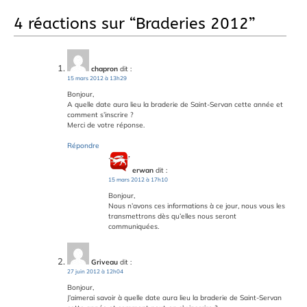
4 réactions sur “
Braderies 2012
”
chapron
dit :
15 mars 2012 à 13h29
Bonjour,
A quelle date aura lieu la braderie de Saint-Servan cette année et
comment s’inscrire ?
Merci de votre réponse.
Répondre
erwan
dit :
15 mars 2012 à 17h10
Bonjour,
Nous n’avons ces informations à ce jour, nous vous les
transmettrons dès qu’elles nous seront
communiquées.
Griveau
dit :
27 juin 2012 à 12h04
Bonjour,
J’aimerai savoir à quelle date aura lieu la braderie de Saint-Servan