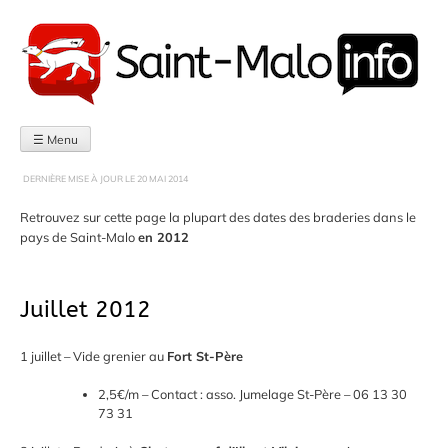
Aller
au
contenu
☰ Menu
DERNIÈRE MISE À JOUR LE
20 MAI 2014
Retrouvez sur cette page la plupart des dates des braderies dans le
pays de Saint-Malo
en 2012
Juillet 2012
1 juillet – Vide grenier au
Fort St-Père
2,5€/m – Contact : asso. Jumelage St-Père – 06 13 30
73 31