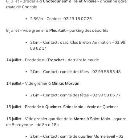
8 juillet – Braderie à
Chateauneuf d’Ille et Vilaine
– ancienne gare,
route de Cancale
2,5€/m – Contact : 02 23 15 07 26
8 juillet – Vide grenier à
Pleurtuit
– parking des déportés
3€/m – Contact : asso. Clos Breton Animation – 02 99
88 82 14
14 juillet – Braderie au
Tronchet
– derrière la mairie
2€/m – Contact : comité des fêtes – 02 99 58 93 48
14 juillet – Vide grenier à
Miniac Morvan
2€/m – Contact : comité des fêtes – 02 99 58 06 77
15 juillet – Braderie à
Quelmer
, Saint-Malo – école de Quelmer
15 juillet – Vide grenier quartier de la
Marne
à Saint-Malo – square
de Biscayenne – de 8h à 18h
2€/m – Contact : comité de quartier Marne éveil – 02