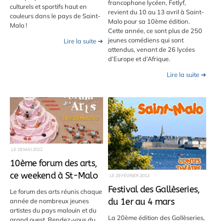
francophone lycéen, Fetlyf,
culturels et sportifs haut en
revient du 10 au 13 avril à Saint-
couleurs dans le pays de Saint-
Malo pour sa 10ème édition.
Malo !
Cette année, ce sont plus de 250
jeunes comédiens qui sont
Lire la suite ➔
attendus, venant de 26 lycées
d’Europe et d’Afrique.
Lire la suite ➔
LE
18 MAI 2012
10ème forum des arts,
ce weekend à St-Malo
LE
29 FÉVRIER 2012
Festival des Gallèseries,
Le forum des arts réunis chaque
du 1er au 4 mars
année de nombreux jeunes
artistes du pays malouin et du
La 20ème édition des Gallèseries,
grand ouest. Rendez-vous du