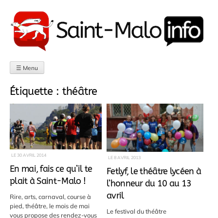
Aller
au
contenu
☰ Menu
Étiquette :
théâtre
LE
30 AVRIL 2014
LE
8 AVRIL 2013
En mai, fais ce qu’il te
Fetlyf, le théâtre lycéen à
plait à Saint-Malo !
l’honneur du 10 au 13
avril
Rire, arts, carnaval, course à
pied, théâtre, le mois de mai
Le festival du théâtre
vous propose des rendez-vous