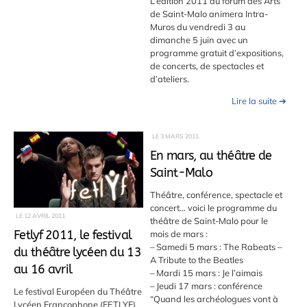
L’édition 2011 du forum des Arts
de Saint-Malo animera Intra-
Muros du vendredi 3 au
dimanche 5 juin avec un
programme gratuit d’expositions,
de concerts, de spectacles et
d’ateliers.
Lire la suite ➔
LE
3 MARS 2011
En mars, au théâtre de
Saint-Malo
Théâtre, conférence, spectacle et
concert… voici le programme du
LE
12 AVRIL 2011
théâtre de Saint-Malo pour le
mois de mars :
Fetlyf 2011, le festival
– Samedi 5 mars : The Rabeats –
du théâtre lycéen du 13
A Tribute to the Beatles
au 16 avril
– Mardi 15 mars : Je l’aimais
– Jeudi 17 mars : conférence
Le festival Européen du Théâtre
“Quand les archéologues vont à
Lycéen Francophone (FETLYF)