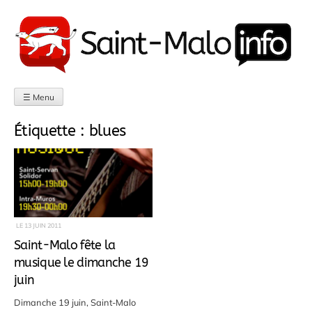
Aller
au
contenu
☰ Menu
Étiquette :
blues
LE
13 JUIN 2011
Saint-Malo fête la
musique le dimanche 19
juin
Dimanche 19 juin, Saint-Malo