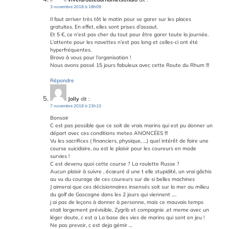
3 novembre 2018 à 18h09
Il faut arriver très tôt le matin pour se garer sur les places
gratuites. En effet, elles sont prises d’assaut.
Et 5 €, ce n’est pas cher du tout pour être garer toute la journée.
L’attente pour les navettes n’est pas long et celles-ci ont été
hyperfréquentes.
Bravo à vous pour l’organisation !
Nous avons passé 15 jours fabuleux avec cette Route du Rhum !!!
Répondre
Jolly
dit :
7 novembre 2018 à 23h10
Bonsoir
C est pas possible que ce soit de vrais marins qui est pu donner un
départ avec ces conditions meteo ANONCÉES !!!
Vu les sacrifices ( financiers, physique, …) quel intérêt de faire une
course suicidaire, ou est le plaisir pour les coureurs en mode
survies !
C est devenu quoi cette course ? La roulette Russe ?
Aucun plaisir à suivre , écœuré d une t elle stupidité, un vrai gâchis
au vu du courage de ces coureurs sur de si belles machines
J aimerai que ces décisionnaires insensés soit sur la mer au milieu
du golf de Gascogne dans les 2 jours qui viennent ….
j ai pas de leçons à donner à personne, mais ce mauvais temps
etait largement prévisible, Zygrib et compagnie ,et meme avec un
léger doute, c est a La base des vies de marins qui sont en jeu !
Ne pas prevoir, c est deja gémir …