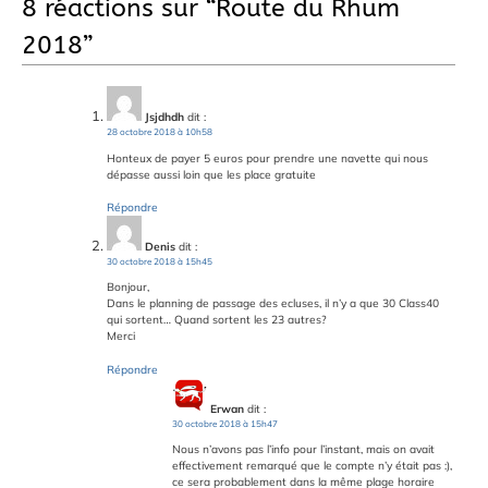
8 réactions sur “
Route du Rhum
2018
”
Jsjdhdh
dit :
28 octobre 2018 à 10h58
Honteux de payer 5 euros pour prendre une navette qui nous
dépasse aussi loin que les place gratuite
Répondre
Denis
dit :
30 octobre 2018 à 15h45
Bonjour,
Dans le planning de passage des ecluses, il n’y a que 30 Class40
qui sortent… Quand sortent les 23 autres?
Merci
Répondre
Erwan
dit :
30 octobre 2018 à 15h47
Nous n’avons pas l’info pour l’instant, mais on avait
effectivement remarqué que le compte n’y était pas :),
ce sera probablement dans la même plage horaire