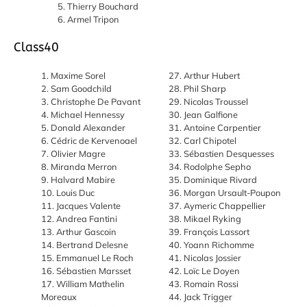
Thierry Bouchard
Armel Tripon
Class40
Maxime Sorel
Arthur Hubert
Sam Goodchild
Phil Sharp
Christophe De Pavant
Nicolas Troussel
Michael Hennessy
Jean Galfione
Donald Alexander
Antoine Carpentier
Cédric de Kervenoael
Carl Chipotel
Olivier Magre
Sébastien Desquesses
Miranda Merron
Rodolphe Sepho
Halvard Mabire
Dominique Rivard
Louis Duc
Morgan Ursault-Poupon
Jacques Valente
Aymeric Chappellier
Andrea Fantini
Mikael Ryking
Arthur Gascoin
François Lassort
Bertrand Delesne
Yoann Richomme
Emmanuel Le Roch
Nicolas Jossier
Sébastien Marsset
Loïc Le Doyen
William Mathelin
Romain Rossi
Moreaux
Jack Trigger