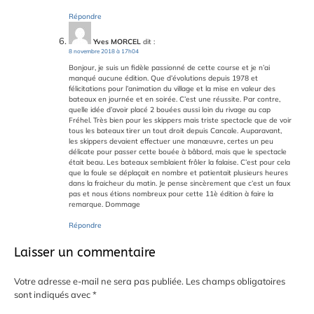
Répondre
Yves MORCEL
dit :
8 novembre 2018 à 17h04
Bonjour, je suis un fidèle passionné de cette course et je n’ai
manqué aucune édition. Que d’évolutions depuis 1978 et
félicitations pour l’animation du village et la mise en valeur des
bateaux en journée et en soirée. C’est une réussite. Par contre,
quelle idée d’avoir placé 2 bouées aussi loin du rivage au cap
Fréhel. Très bien pour les skippers mais triste spectacle que de voir
tous les bateaux tirer un tout droit depuis Cancale. Auparavant,
les skippers devaient effectuer une manœuvre, certes un peu
délicate pour passer cette bouée à bâbord, mais que le spectacle
était beau. Les bateaux semblaient frôler la falaise. C’est pour cela
que la foule se déplaçait en nombre et patientait plusieurs heures
dans la fraicheur du matin. Je pense sincèrement que c’est un faux
pas et nous étions nombreux pour cette 11è édition à faire la
remarque. Dommage
Répondre
Laisser un commentaire
Votre adresse e-mail ne sera pas publiée.
Les champs obligatoires
sont indiqués avec
*