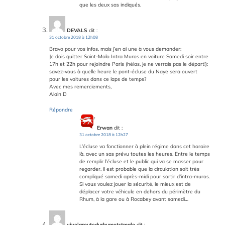
que les deux sas indiqués.
DEVALS
dit :
31 octobre 2018 à 12h08
Bravo pour vos infos, mais j’en ai une à vous demander:
Je dois quitter Saint-Malo Intra Muros en voiture Samedi soir entre
17h et 22h pour rejoindre Paris (hélas, je ne verrais pas le départ!):
savez-vous à quelle heure le pont-écluse du Naye sera ouvert
pour les voitures dans ce laps de temps?
Avec mes remerciements,
Alain D
Répondre
Erwan
dit :
31 octobre 2018 à 12h27
L’écluse va fonctionner à plein régime dans cet horaire
là, avec un sas prévu toutes les heures. Entre le temps
de remplir l’écluse et le public qui va se masser pour
regarder, il est probable que la circulation soit très
compliqué samedi après-midi pour sortir d’intra-muros.
Si vous voulez jouer la sécurité, le mieux est de
déplacer votre véhicule en dehors du périmètre du
Rhum, à la gare ou à Rocabey avant samedi…
vivelaroutedurhumetstmalo
dit :