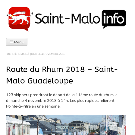
Aller
au
contenu
☰ Menu
DERNIÈRE MISE À JOUR LE
4 NOVEMBRE 2018
Route du Rhum 2018 – Saint-
Malo Guadeloupe
123 skippers prendront le départ de la 11ème route du rhum le
dimanche 4 novembre 2018 à 14h. Les plus rapides relieront
Pointe-à-Pitre en une semaine !