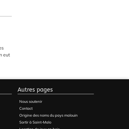
es
n eut
Autres pages
Nous soutenir
Contact
Origine des noms du pays malouin
Sortir à Saint-Malo