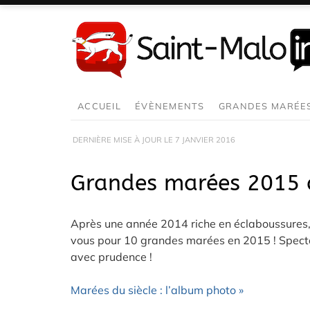
Aller
au
contenu
ACCUEIL
ÉVÈNEMENTS
GRANDES MARÉE
DERNIÈRE MISE À JOUR LE
7 JANVIER 2016
Grandes marées 2015 
Après une année 2014 riche en éclaboussures, 
vous pour 10 grandes marées en 2015 ! Spectacl
avec prudence !
Marées du siècle : l’album photo »