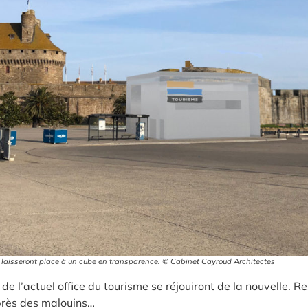
ce laisseront place à un cube en transparence. © Cabinet Cayroud Architectes
 de l’actuel office du tourisme se réjouiront de la nouvelle. R
uprès des malouins…