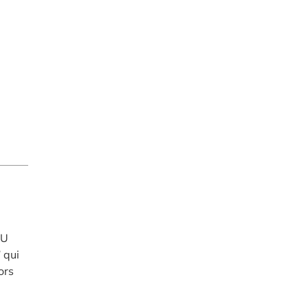
DU
 qui
ors