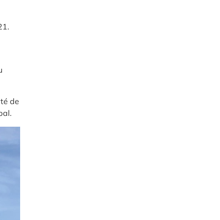
21.
u
ité de
pal.