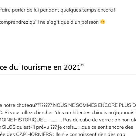
e faire parler de lui pendant quelques temps encore !
 comprendrez qu’il ne s’agit que d’un poisson
ice du Tourisme en 2021
”
é de notre chateau???????? NOUS NE SOMMES ENCORE PLUS 
 vous allez chercher “des architectes chinois ou japonais”
IMOINE HISTORIQUE ……………. Pas de cube de verre : ah non al
 nos SILOS qu’est-il prévu ??? je crois… …que ce sont encore des
sée des CAP HORNIERS : Ils n’y connaissent rien des cap