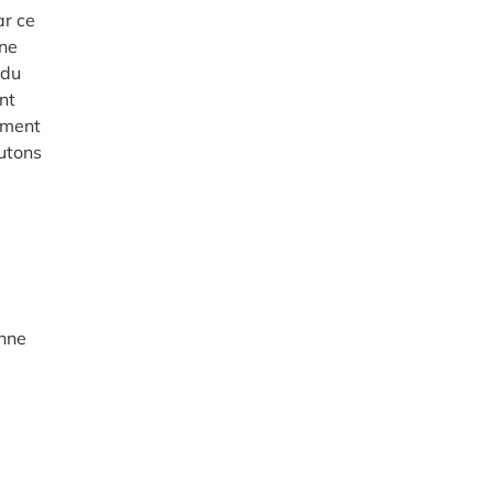
r ce
une
 du
nt
ement
utons
onne