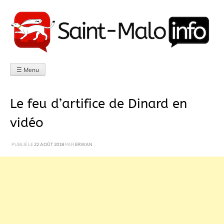
Aller
au
contenu
☰ Menu
Le feu d’artifice de Dinard en
vidéo
PUBLIÉ LE
22 AOÛT 2018
PAR
ERWAN