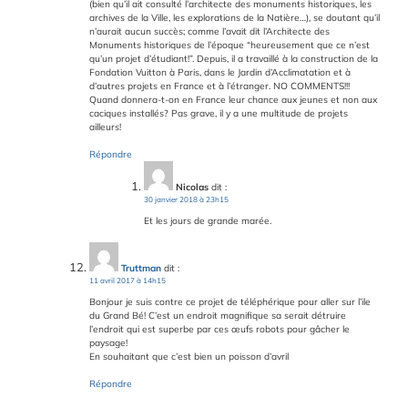
(bien qu’il ait consulté l’architecte des monuments historiques, les
archives de la Ville, les explorations de la Natière…), se doutant qu’il
n’aurait aucun succès; comme l’avait dit l’Architecte des
Monuments historiques de l’époque “heureusement que ce n’est
qu’un projet d’étudiant!”. Depuis, il a travaillé à la construction de la
Fondation Vuitton à Paris, dans le Jardin d’Acclimatation et à
d’autres projets en France et à l’étranger. NO COMMENTS!!!
Quand donnera-t-on en France leur chance aux jeunes et non aux
caciques installés? Pas grave, il y a une multitude de projets
ailleurs!
Répondre
Nicolas
dit :
30 janvier 2018 à 23h15
Et les jours de grande marée.
Truttman
dit :
11 avril 2017 à 14h15
Bonjour je suis contre ce projet de téléphérique pour aller sur l’ile
du Grand Bé! C’est un endroit magnifique sa serait détruire
l’endroit qui est superbe par ces œufs robots pour gâcher le
paysage!
En souhaitant que c’est bien un poisson d’avril
Répondre