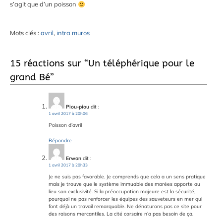
s’agit que d’un poisson
Mots clés :
avril
,
intra muros
15 réactions sur “
Un téléphérique pour le
grand Bé
”
Piou-piou
dit :
1 avril 2017 à 20h06
Poisson d’avril
Répondre
Erwan
dit :
1 avril 2017 à 20h33
Je ne suis pas favorable. Je comprends que cela a un sens pratique
mais je trouve que le système immuable des marées apporte au
lieu son exclusivité. Si la préoccupation majeure est la sécurité,
pourquoi ne pas renforcer les équipes des sauveteurs en mer qui
font déjà un travail remarquable. Ne dénaturons pas ce site pour
des raisons mercantiles. La cité corsaire n’a pas besoin de ça.