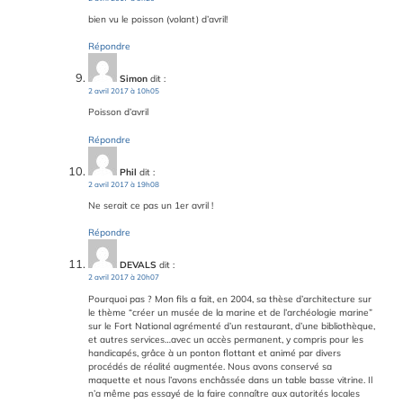
bien vu le poisson (volant) d’avril!
Répondre
Simon
dit :
2 avril 2017 à 10h05
Poisson d’avril
Répondre
Phil
dit :
2 avril 2017 à 19h08
Ne serait ce pas un 1er avril !
Répondre
DEVALS
dit :
2 avril 2017 à 20h07
Pourquoi pas ? Mon fils a fait, en 2004, sa thèse d’architecture sur
le thème “créer un musée de la marine et de l’archéologie marine”
sur le Fort National agrémenté d’un restaurant, d’une bibliothèque,
et autres services…avec un accès permanent, y compris pour les
handicapés, grâce à un ponton flottant et animé par divers
procédés de réalité augmentée. Nous avons conservé sa
maquette et nous l’avons enchâssée dans un table basse vitrine. Il
n’a même pas essayé de la faire connaître aux autorités locales