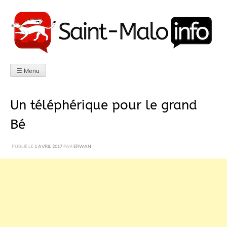
Aller
au
contenu
☰ Menu
Un téléphérique pour le grand
Bé
PUBLIÉ LE
1 AVRIL 2017
PAR
ERWAN