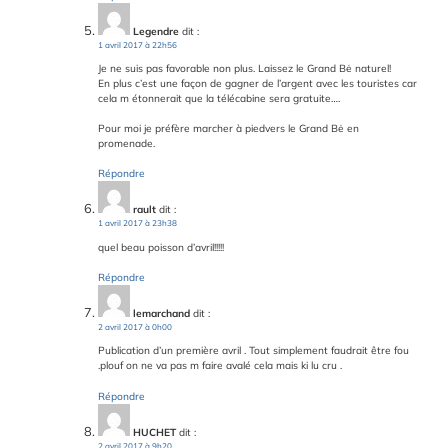
Legendre
dit :
1 avril 2017 à 22h56
Je ne suis pas favorable non plus. Laissez le Grand Bė naturel!
En plus c’est une façon de gagner de l’argent avec les touristes car
cela m étonnerait que la télécabine sera gratuite….
Pour moi je préfère marcher à piedvers le Grand Bė en
promenade.
Répondre
rault
dit :
1 avril 2017 à 23h38
quel beau poisson d’avril!!!!!
Répondre
lemarchand
dit :
2 avril 2017 à 0h00
Publication d’un première avril . Tout simplement faudrait être fou
.plouf on ne va pas m faire avalé cela mais ki lu cru .
Répondre
HUCHET
dit :
2 avril 2017 à 9h20