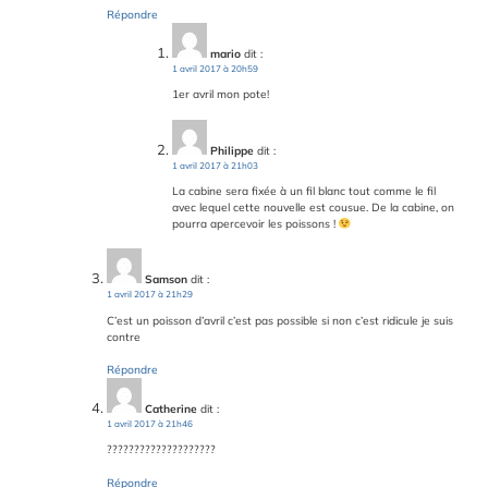
Répondre
mario
dit :
1 avril 2017 à 20h59
1er avril mon pote!
Philippe
dit :
1 avril 2017 à 21h03
La cabine sera fixée à un fil blanc tout comme le fil
avec lequel cette nouvelle est cousue. De la cabine, on
pourra apercevoir les poissons !
Samson
dit :
1 avril 2017 à 21h29
C’est un poisson d’avril c’est pas possible si non c’est ridicule je suis
contre
Répondre
Catherine
dit :
1 avril 2017 à 21h46
????????????????????
Répondre