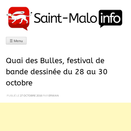
Aller
au
contenu
☰ Menu
Quai des Bulles, festival de
bande dessinée du 28 au 30
octobre
PUBLIÉ LE
27 OCTOBRE 2016
PAR
ERWAN