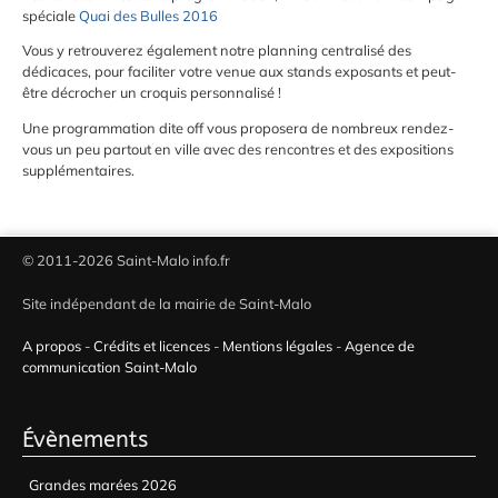
spéciale
Quai des Bulles 2016
Vous y retrouverez également notre planning centralisé des
dédicaces, pour faciliter votre venue aux stands exposants et peut-
être décrocher un croquis personnalisé !
Une programmation dite off vous proposera de nombreux rendez-
vous un peu partout en ville avec des rencontres et des expositions
supplémentaires.
© 2011-2026 Saint-Malo info.fr
Site indépendant de la mairie de Saint-Malo
A propos
-
Crédits et licences
-
Mentions légales
-
Agence de
communication Saint-Malo
Évènements
Grandes marées 2026