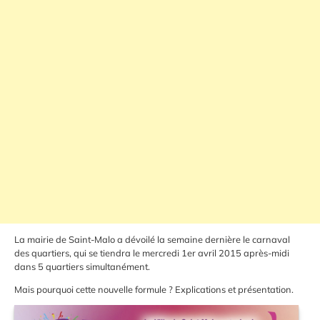
La mairie de Saint-Malo a dévoilé la semaine dernière le carnaval
des quartiers, qui se tiendra le mercredi 1er avril 2015 après-midi
dans 5 quartiers simultanément.
Mais pourquoi cette nouvelle formule ? Explications et présentation.