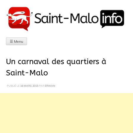
Aller
au
contenu
☰ Menu
Un carnaval des quartiers à
Saint-Malo
PUBLIÉ LE
16 MARS 2015
PAR
ERWAN