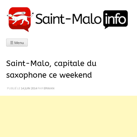
Aller
au
contenu
☰ Menu
Saint-Malo, capitale du
saxophone ce weekend
PUBLIÉ LE
14 JUIN 2014
PAR
ERWAN