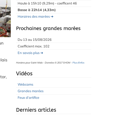
Haute à 15h10 (9,29m) - coefficent 46
Basse à 22h14 (4,33m)
Horaires des marées ➔
Prochaines grandes marées
Du 13 au 15/08/2026
un
Coefficient max. 102
En savois plus ➔
lais
Horaires pour Saint-Malo - Données © 2017 SHOM -
Plus d'infos
Vidéos
tor,
Webcams
Grandes marées
Feux d’artifice
Derniers articles