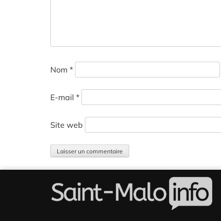
Nom
*
E-mail
*
Site web