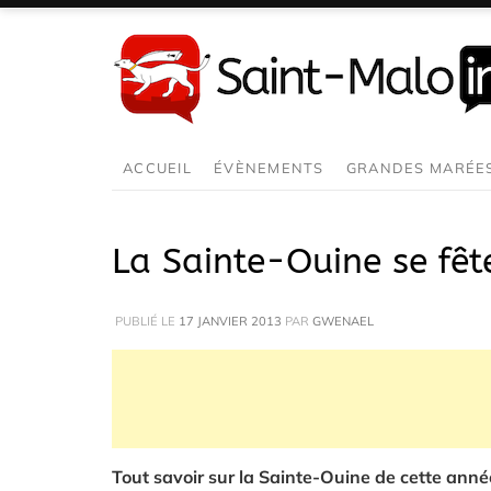
Aller
au
contenu
ACCUEIL
ÉVÈNEMENTS
GRANDES MARÉE
La Sainte-Ouine se fêt
PUBLIÉ LE
17 JANVIER 2013
PAR
GWENAEL
Tout savoir sur la Sainte-Ouine de cette ann