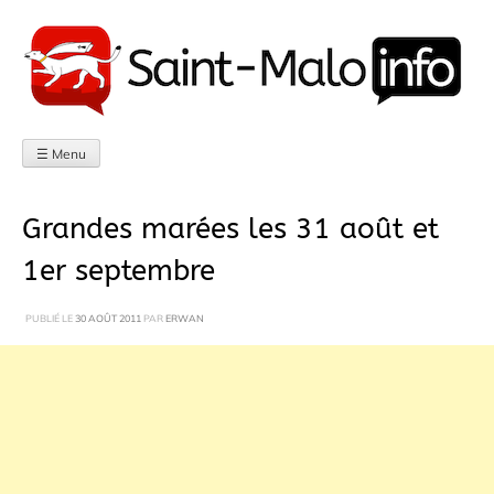
Aller
au
contenu
☰ Menu
Grandes marées les 31 août et
1er septembre
PUBLIÉ LE
30 AOÛT 2011
PAR
ERWAN