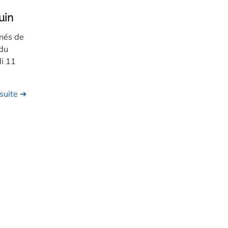
uin
nnés de
 du
di 11
 suite ➔