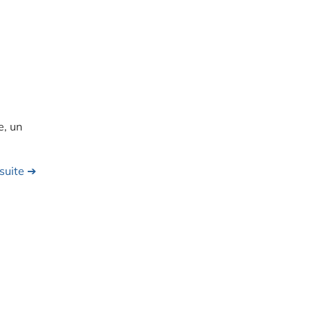
e, un
 suite ➔