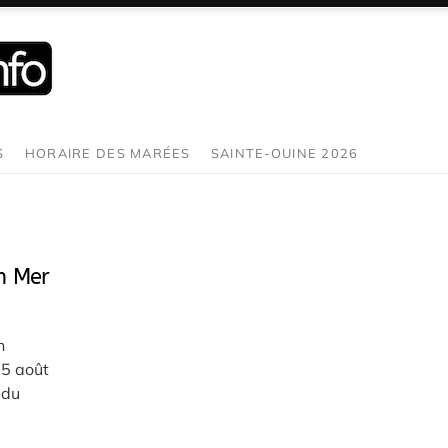
S
HORAIRE DES MARÉES
SAINTE-OUINE 2026
n Mer
n
 5 août
 du