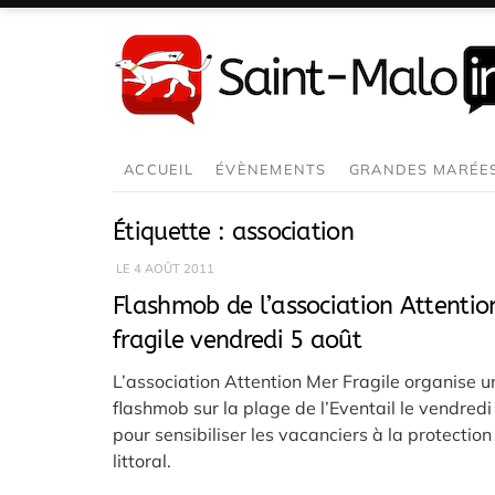
Aller
au
contenu
ACCUEIL
ÉVÈNEMENTS
GRANDES MARÉE
Étiquette :
association
LE
4 AOÛT 2011
Flashmob de l’association Attentio
fragile vendredi 5 août
L’association Attention Mer Fragile organise u
flashmob sur la plage de l’Eventail le vendredi
pour sensibiliser les vacanciers à la protection
littoral.