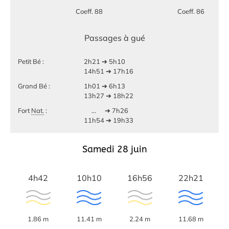
Coeff. 88
Coeff. 86
Passages à gué
Petit Bé :
2h21 ➔ 5h10
14h51 ➔ 17h16
Grand Bé :
1h01 ➔ 6h13
13h27 ➔ 18h22
Fort
Nat.
:
...
➔ 7h26
11h54 ➔ 19h33
Samedi 28 juin
4h42
10h10
16h56
22h21
1.86 m
11.41 m
2.24 m
11.68 m