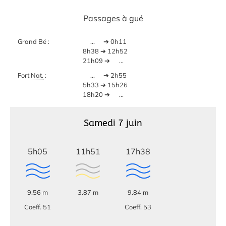
Passages à gué
Grand Bé :
...
➔ 0h11
8h38 ➔ 12h52
21h09 ➔
...
Fort
Nat.
:
...
➔ 2h55
5h33 ➔ 15h26
18h20 ➔
...
Samedi 7 juin
5h05
11h51
17h38
9.56 m
3.87 m
9.84 m
Coeff. 51
Coeff. 53