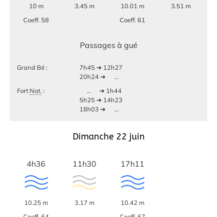
10 m
3.45 m
10.01 m
3.51 m
Coeff. 58
Coeff. 61
Passages à gué
Grand Bé :
7h45 ➔ 12h27
20h24 ➔
...
Fort
Nat.
:
...
➔ 1h44
5h25 ➔ 14h23
18h03 ➔
...
Dimanche 22 juin
4h36
11h30
17h11
10.25 m
3.17 m
10.42 m
Coeff. 64
Coeff. 67