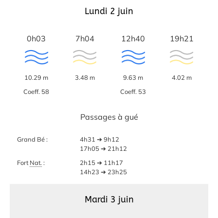
Lundi 2 juin
0h03
7h04
12h40
19h21
10.29 m
3.48 m
9.63 m
4.02 m
Coeff. 58
Coeff. 53
Passages à gué
Grand Bé :
4h31 ➔ 9h12
17h05 ➔ 21h12
Fort
Nat.
:
2h15 ➔ 11h17
14h23 ➔ 23h25
Mardi 3 juin