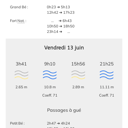
Grand Bé :
0h23 ➔ 5h13
12h42 ➔ 17h23
Fort
Nat.
:
...
➔ 6h43
10h50 ➔ 18h50
23h14 ➔
...
Vendredi 13 juin
3h41
9h10
15h56
21h25
2.65 m
10.8 m
2.89 m
11.11 m
Coeff. 71
Coeff. 71
Passages à gué
Petit Bé :
2h47 ➔ 4h24