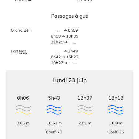
Passages à gué
Grand Bé :
...
➔ 0h59
8h50 ➔ 13h39
21h25 ➔
...
Fort
Nat.
:
...
➔ 2h49
6h42 ➔ 15h22
19h22 ➔
...
Lundi 23 juin
0h06
5h43
12h37
18h13
3.06 m
10.61 m
2.81 m
10.9 m
Coeff. 71
Coeff. 75