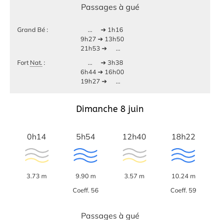
Passages à gué
Grand Bé :
...
➔ 1h16
9h27 ➔ 13h50
21h53 ➔
...
Fort
Nat.
:
...
➔ 3h38
6h44 ➔ 16h00
19h27 ➔
...
Dimanche 8 juin
0h14
5h54
12h40
18h22
3.73 m
9.90 m
3.57 m
10.24 m
Coeff. 56
Coeff. 59
Passages à gué