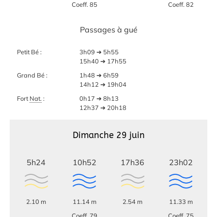
Coeff. 85
Coeff. 82
Passages à gué
Petit Bé :
3h09 ➔ 5h55
15h40 ➔ 17h55
Grand Bé :
1h48 ➔ 6h59
14h12 ➔ 19h04
Fort
Nat.
:
0h17 ➔ 8h13
12h37 ➔ 20h18
Dimanche 29 juin
5h24
10h52
17h36
23h02
2.10 m
11.14 m
2.54 m
11.33 m
Coeff. 79
Coeff. 75