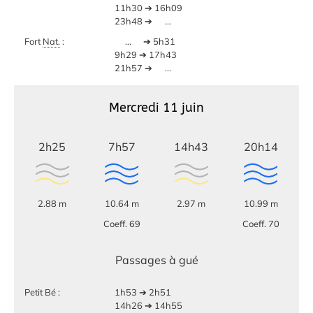
11h30 ➔ 16h09
23h48 ➔
...
Fort
Nat.
:
...
➔ 5h31
9h29 ➔ 17h43
21h57 ➔
...
Mercredi 11 juin
2h25
7h57
14h43
20h14
2.88 m
10.64 m
2.97 m
10.99 m
Coeff. 69
Coeff. 70
Passages à gué
Petit Bé :
1h53 ➔ 2h51
14h26 ➔ 14h55