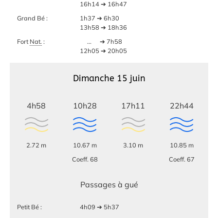
16h14 ➔ 16h47
Grand Bé :
1h37 ➔ 6h30
13h58 ➔ 18h36
Fort
Nat.
:
...
➔ 7h58
12h05 ➔ 20h05
Dimanche 15 juin
4h58
10h28
17h11
22h44
2.72 m
10.67 m
3.10 m
10.85 m
Coeff. 68
Coeff. 67
Passages à gué
Petit Bé :
4h09 ➔ 5h37