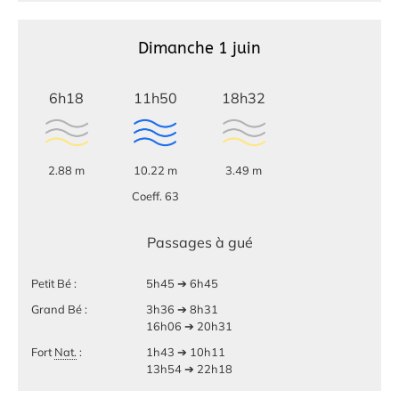
Dimanche 1 juin
6h18
11h50
18h32
2.88 m
10.22 m
3.49 m
Coeff. 63
Passages à gué
Petit Bé :
5h45 ➔ 6h45
Grand Bé :
3h36 ➔ 8h31
16h06 ➔ 20h31
Fort
Nat.
:
1h43 ➔ 10h11
13h54 ➔ 22h18