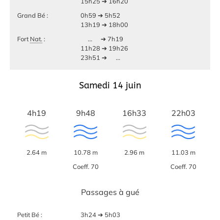
15h25 ➔ 16h20
Grand Bé :
0h59 ➔ 5h52
13h19 ➔ 18h00
Fort
Nat.
:
...
➔ 7h19
11h28 ➔ 19h26
23h51 ➔
...
Samedi 14 juin
4h19
9h48
16h33
22h03
2.64 m
10.78 m
2.96 m
11.03 m
Coeff. 70
Coeff. 70
Passages à gué
Petit Bé :
3h24 ➔ 5h03