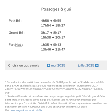
Passages à gué
Petit Bé :
4h58 ➔ 6h55
17h54 ➔ 18h27
Grand Bé :
3h17 ➔ 8h17
15h38 ➔ 20h17
Fort
Nat.
:
1h35 ➔ 9h43
13h46 ➔ 21h47
Choisir un autre mois
mai 2025
juillet 2025
1
Reproduction des prédictions de marées du SHOM pour le port de St-Malo - non vérifiée
par le SHOM et réalisée sous la seule responsabilité de l’éditeur - autorisations 2017-
432/2017-547/2018-692/2020-020/2022-028/2023-020/2024-047/2025-017/2026-
008
2
Horaires d'émersion et de submersion des passages à gué du petit Bé et du grand Bé à
Saint-Malo, et de l'accès par la plage de l'éventail vers le Fort National réalisés par
interpolation par l'association Saint-Malo info à titre indicatif sans que cela ne constitue une
publication officielle, ne prévaut pas d'une observation attentive sur place.
Voir
notre page licences et crédits
.