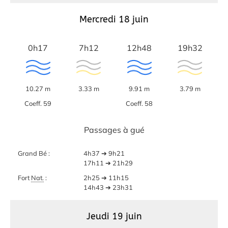
Mercredi 18 juin
0h17
7h12
12h48
19h32
10.27 m
3.33 m
9.91 m
3.79 m
Coeff. 59
Coeff. 58
Passages à gué
Grand Bé :
4h37 ➔ 9h21
17h11 ➔ 21h29
Fort
Nat.
:
2h25 ➔ 11h15
14h43 ➔ 23h31
Jeudi 19 juin