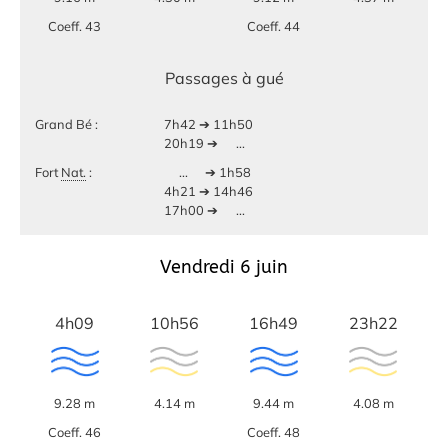
Coeff. 43
Coeff. 44
Passages à gué
Grand Bé :
7h42 ➔ 11h50
20h19 ➔
...
Fort
Nat.
:
...
➔ 1h58
4h21 ➔ 14h46
17h00 ➔
...
Vendredi 6 juin
4h09
10h56
16h49
23h22
9.28 m
4.14 m
9.44 m
4.08 m
Coeff. 46
Coeff. 48