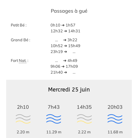
Passages à gué
Petit Bé :
0h10 ➔ 1h57
12h32 ➔ 14h31
Grand Bé :
...
➔ 3h22
10h52 ➔ 15h49
23h19 ➔
...
Fort
Nat.
:
...
➔ 4h49
9h06 ➔ 17h09
21h40 ➔
...
Mercredi 25 juin
2h10
7h43
14h35
20h03
2.20 m
11.29 m
2.22 m
11.68 m