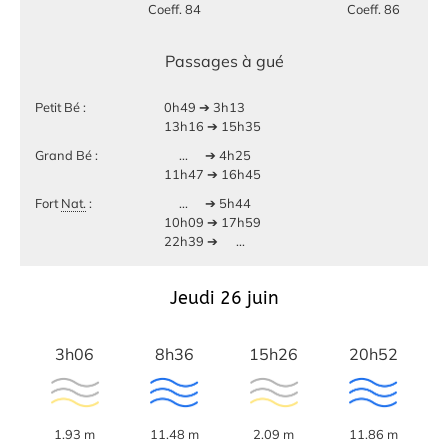
Coeff. 84
Coeff. 86
Passages à gué
Petit Bé :
0h49 ➔ 3h13
13h16 ➔ 15h35
Grand Bé :
...
➔ 4h25
11h47 ➔ 16h45
Fort
Nat.
:
...
➔ 5h44
10h09 ➔ 17h59
22h39 ➔
...
Jeudi 26 juin
3h06
8h36
15h26
20h52
1.93 m
11.48 m
2.09 m
11.86 m