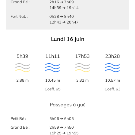
Grand Bé :
2h16 ➔ 7h09
14h39 ➔ 19h14
Fort
Nat.
:
0h28 ➔ 8h40
12h43 ➔ 20h47
Lundi 16 juin
5h39
11h11
17h53
23h28
2.88 m
10.45 m
3.32 m
10.57 m
Coeff. 65
Coeff. 63
Passages à gué
Petit Bé :
5h06 ➔ 6h05
Grand Bé :
2h59 ➔ 7h50
15h25 ➔ 19h55