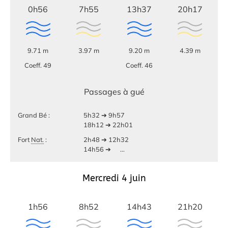
0h56
7h55
13h37
20h17
9.71 m
3.97 m
9.20 m
4.39 m
Coeff. 49
Coeff. 46
Passages à gué
Grand Bé :
5h32 ➔ 9h57
18h12 ➔ 22h01
Fort
Nat.
:
2h48 ➔ 12h32
14h56 ➔
...
Mercredi 4 juin
1h56
8h52
14h43
21h20