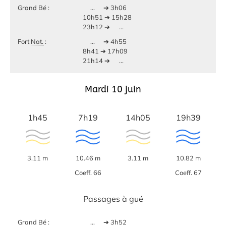
Grand Bé :
...
➔ 3h06
10h51 ➔ 15h28
23h12 ➔
...
Fort
Nat.
:
...
➔ 4h55
8h41 ➔ 17h09
21h14 ➔
...
Mardi 10 juin
1h45
7h19
14h05
19h39
3.11 m
10.46 m
3.11 m
10.82 m
Coeff. 66
Coeff. 67
Passages à gué
Grand Bé :
...
➔ 3h52