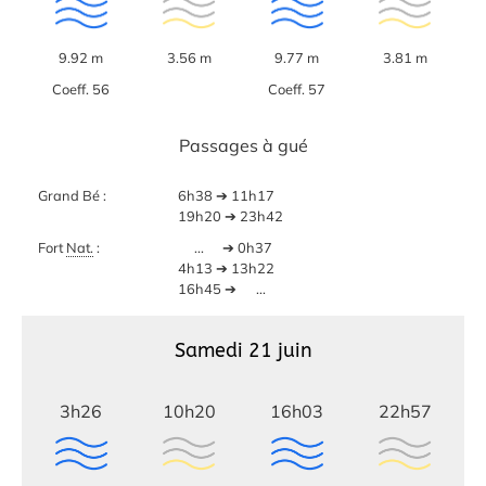
9.92 m
3.56 m
9.77 m
3.81 m
Coeff. 56
Coeff. 57
Passages à gué
Grand Bé :
6h38 ➔ 11h17
19h20 ➔ 23h42
Fort
Nat.
:
...
➔ 0h37
4h13 ➔ 13h22
16h45 ➔
...
Samedi 21 juin
3h26
10h20
16h03
22h57