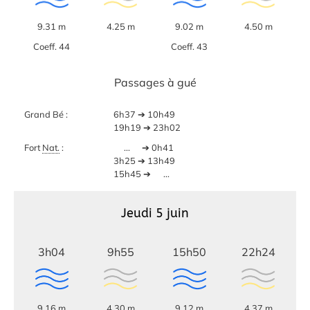
9.31 m
4.25 m
9.02 m
4.50 m
Coeff. 44
Coeff. 43
Passages à gué
Grand Bé :
6h37 ➔ 10h49
19h19 ➔ 23h02
Fort
Nat.
:
...
➔ 0h41
3h25 ➔ 13h49
15h45 ➔
...
Jeudi 5 juin
3h04
9h55
15h50
22h24
9.16 m
4.30 m
9.12 m
4.37 m