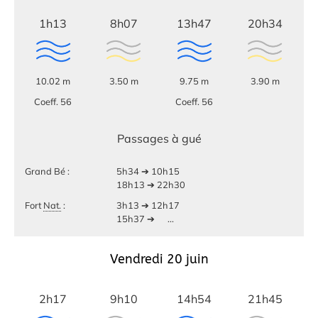
1h13
8h07
13h47
20h34
10.02 m
3.50 m
9.75 m
3.90 m
Coeff. 56
Coeff. 56
Passages à gué
Grand Bé :
5h34 ➔ 10h15
18h13 ➔ 22h30
Fort
Nat.
:
3h13 ➔ 12h17
15h37 ➔
...
Vendredi 20 juin
2h17
9h10
14h54
21h45