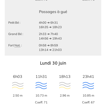
Passages à gué
Petit Bé :
4h00 ➔ 6h31
16h35 ➔ 18h23
Grand Bé :
2h33 ➔ 7h40
14h56 ➔ 19h43
Fort
Nat.
:
0h58 ➔ 8h59
13h14 ➔ 21h03
Lundi 30 juin
6h03
11h31
18h13
23h41
2.50 m
10.73 m
2.96 m
10.85 m
Coeff. 71
Coeff. 67