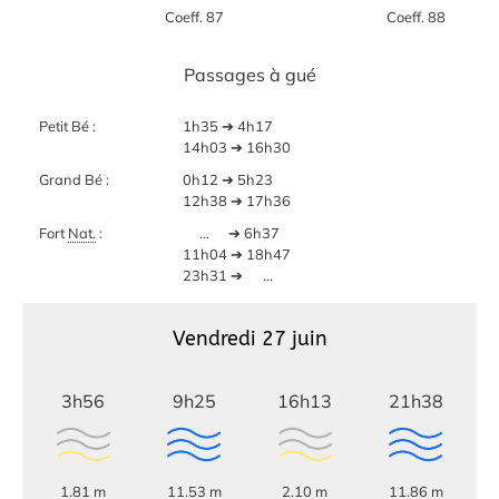
Coeff. 87
Coeff. 88
Passages à gué
Petit Bé :
1h35 ➔ 4h17
14h03 ➔ 16h30
Grand Bé :
0h12 ➔ 5h23
12h38 ➔ 17h36
Fort
Nat.
:
...
➔ 6h37
11h04 ➔ 18h47
23h31 ➔
...
Vendredi 27 juin
3h56
9h25
16h13
21h38
1.81 m
11.53 m
2.10 m
11.86 m